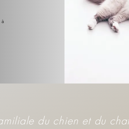
S
 à
miliale du chien et du cha