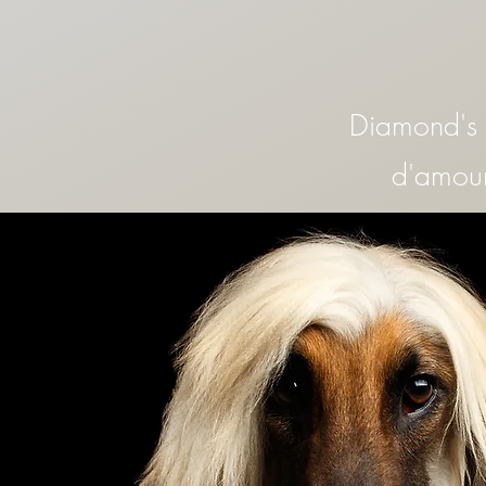
Diamon
d's
d'amour