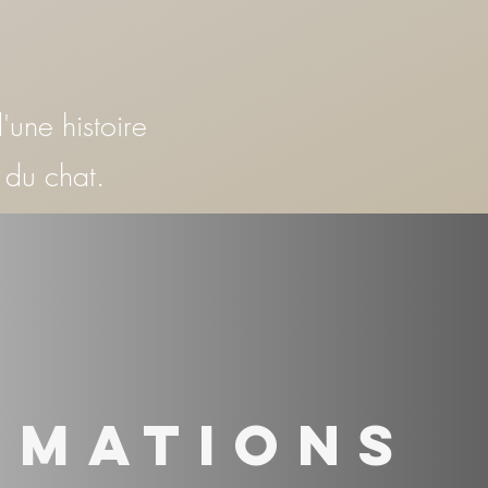
'une histoire
 du chat.
rmations