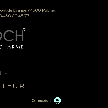
 Pont de Dranse 74500 Publier
/04.80.00.48.77
®
N-
ATEUR
Connexion