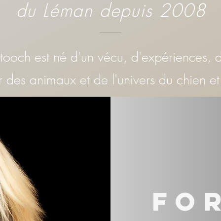
du Léman depuis 2008
 tooch est né d'un vécu, d'expériences, d
 des animaux et de l'univers du chien et
Fo