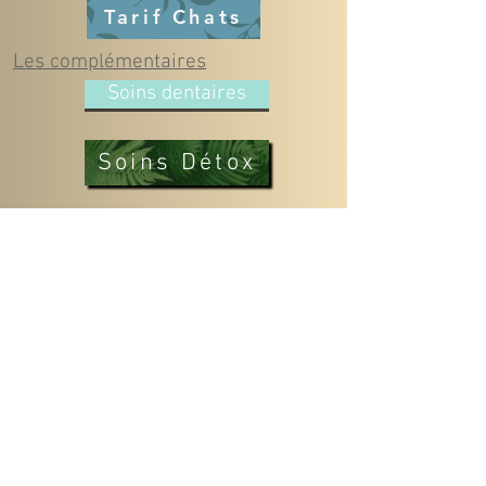
Tarif Chats
Les complémentaires
Soins dentaires
Soins Détox
Les Avantages
Les abonnements
Programme de fidélité
/
"La petite Arche" 140
E.U.R.L DIAMOND'S TOILETTAGE By Priscillia Charmot Sire
t :
888 211 091 00028
Rue du Pont de Dranse
. Tél.:
04.80.00.48.77
.
diamondstoilettage@gmail.com
, Diamond's Toilettage est membre de
PRESTANIMALIA-FFATA et
d'un médiateur de la consommation.
CGV
Politique de confidentialité