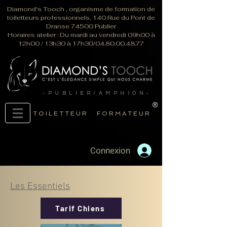
Diamond's Tooch , organisme de formation de
toiletteurs professionnels, 140 Rue du Pont de
Dranse 74500 Publier
Horaires atelier : Du mardi au vendredi 09h00 à
12h00 / 13h30 à 17h30/04.80.00.48.77
-PUBLIER/AMPHION-
®
TOILETTEUR
FORMATEUR
Connexion
Les Essentiels
Tarif Chiens